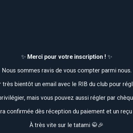
e Yoseikan Budo
Le Toreikan-Budo
Le Club
L'actu du 
✨
Merci pour votre inscription !
✨
Nous sommes ravis de vous compter parmi nous.
 très bientôt un email avec le RIB du club pour régl
rivilégier, mais vous pouvez aussi régler par chèqu
ra confirmée dès réception du paiement et un reçu
À très vite sur le tatami 🥋🎉