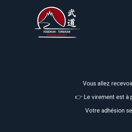
Se rendre au contenu
Infos Pratiques
L
Vous allez recevoir
👉 Le virement est à p
Votre adhésion se