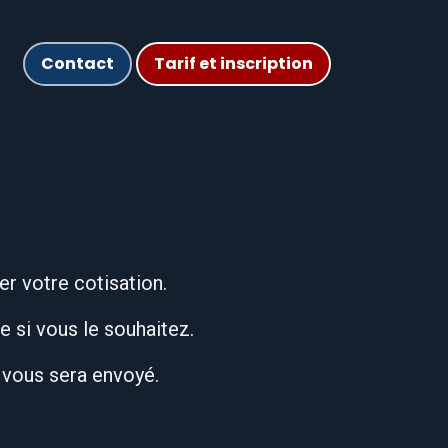
Contact
Tarif et inscription
club
Stages
er votre cotisation.
e si vous le souhaitez.
 vous sera envoyé.