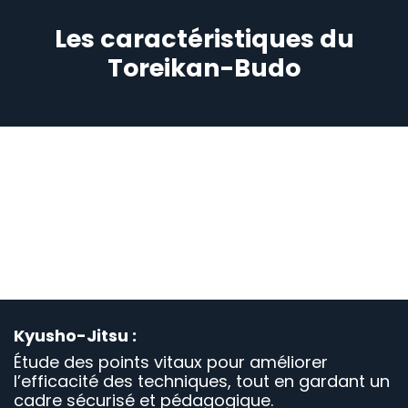
Les caractéristiques du
Toreikan-Budo
Polyvalence technique :
Travail des percussions (coups de poing, de
pied, de coude…), des projections, des clés,
des immobilisations, du sol... sous les formes
martiales, sportives et self-défense.
Kyusho-Jitsu :
Étude des points vitaux pour améliorer
l’efficacité des techniques, tout en gardant un
cadre sécurisé et pédagogique.